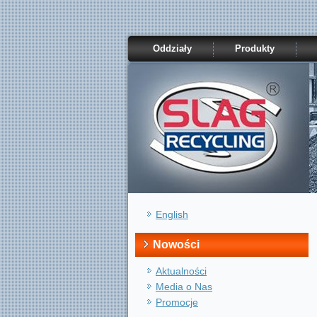
Oddziały
Produkty
English
Nowości
Aktualności
Media o Nas
Promocje