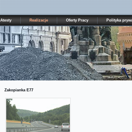
Atesty
Realizacje
Oferty Pracy
Polityka pryw
Zakopianka E77