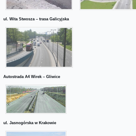
ul. Wita Stwosza – trasa Galicyjska
Autostrada A4 Wirek – Gliwice
ul. Jasnogórska w Krakowie