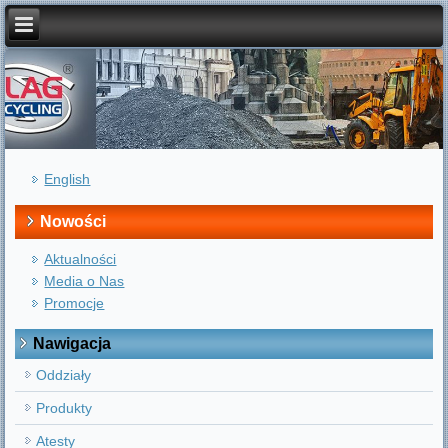
English
Nowości
Aktualności
Media o Nas
Promocje
Nawigacja
Oddziały
Produkty
Atesty